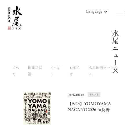
Language
水尾ニュース
商品一覧
蔵のご案内
販売店リスト
すべ
新商品情
イベン
お知ら
水尾地酒ツーリズ
て
報
ト
せ
ム
水尾地酒ツーリズム
水尾ニュース
2026.08.04
イベント
【9/24】YOMOYAMA
よみもの
NAGANO2026 in長野
会社概要
お問い合わせ