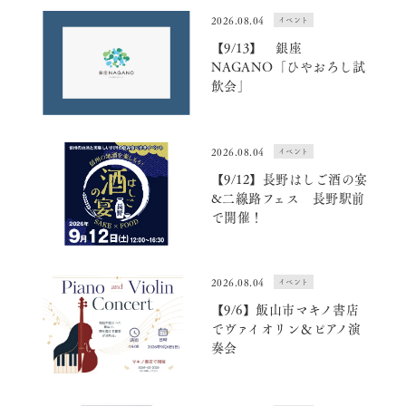
2026.08.04
イベント
アクセス
【9/13】 銀座
NAGANO「ひやおろし試
オンラインショップ
飲会」
2026.08.04
イベント
【9/12】長野はしご酒の宴
&二線路フェス 長野駅前
で開催！
2026.08.04
イベント
【9/6】飯山市マキノ書店
でヴァイオリン＆ピアノ演
奏会