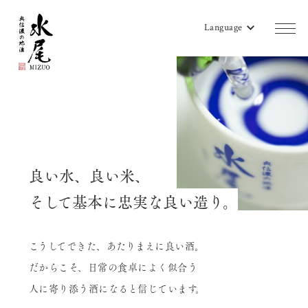
Language
商品一覧
蔵のご案内
販売店リスト
良い水、良い米、
水尾地酒ツーリズム
そして基本に忠実な良い造り。
水尾ニュース
こうしてできた、あたりまえに良い酒。
よみもの
だからこそ、日常の食卓によく似合う
会社概要
人に寄り添う酒になると信じています。
お問い合わせ