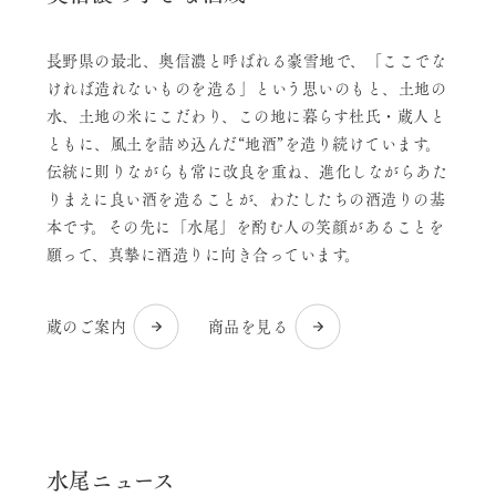
長野県の最北、奥信濃と呼ばれる豪雪地で、「ここでな
ければ造れないものを造る」という思いのもと、土地の
水、土地の米にこだわり、この地に暮らす杜氏・蔵人と
ともに、風土を詰め込んだ“地酒”を造り続けています。
伝統に則りながらも常に改良を重ね、進化しながらあた
りまえに良い酒を造ることが、わたしたちの酒造りの基
本です。その先に「水尾」を酌む人の笑顔があることを
願って、真摯に酒造りに向き合っています。
蔵のご案内
商品を見る
水尾ニュース