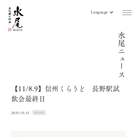
Language
水尾ニュース
商品一覧
蔵のご案内
販売店リスト
水尾地酒ツーリズム
【11/8.9】信州くらうど 長野駅試
飲会最終日
水尾ニュース
よみもの
2025.10.14
イベント
会社概要
お問い合わせ