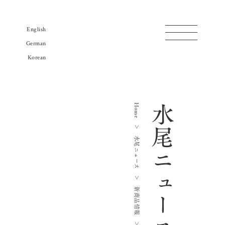
English
German
Korean
商品一覧
蔵のご案内
Home
水尾ニュース
販売店リスト
＞
水尾地酒ツーリズム
水尾ニュース
水尾ニュース
よみもの
＞
会社概要
新商品情報
お問い合わせ
＞