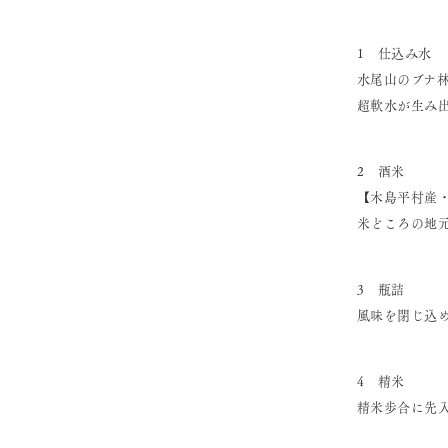
1 仕込み水
水尾山のブナ
超軟水が生み
2 酒米
【木島平村産
米どころの地
3 瓶詰
風味を閉じ込
4 精米
精米歩合に先