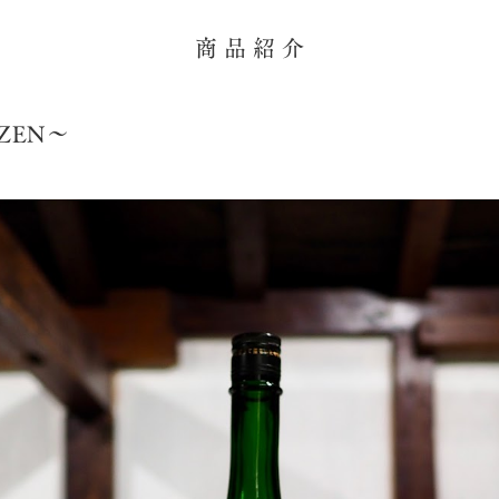
商 品 紹 介
ZEN～