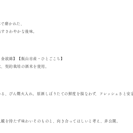
林で磨かれた、
出すさわやかな後味。
・金紋錦】【飯山市産・ひとごこち】
元、契約栽培の酒米を使用。
める、びん燗火入れ。原酒しぼりたての鮮度を損なわず、フレッシュさと安
入観を持たず味わいそのものと、向き合ってほしいと考え、非公開。