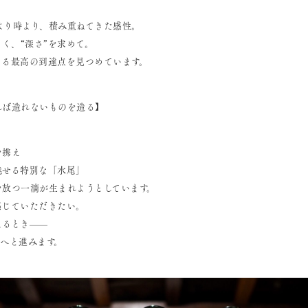
売より時より、積み重ねてきた感性。
なく、“深さ”を求めて。
きる最高の到達点を見つめています。
れば造れないものを造る】
を携え
魅せる特別な「水尾」
を放つ一滴が生まれようとしています。
感じていただきたい。
えるとき——
奥へと進みます。