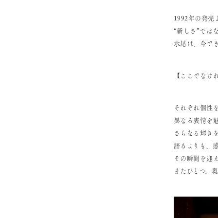
1992年の発
“新しさ”では
水尾は、今で
【ここでなけ
それぞれ個性
異なる表情を
さらなる輝き
語るよりも、
その瞬間を迎
またひとつ、