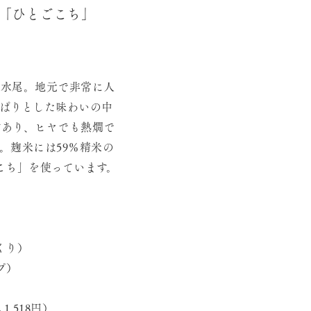
アクセス
「ひとごこち」
オンラインショップ
た水尾。地元で非常に人
っぱりとした味わいの中
があり、ヒヤでも熱燗で
。麹米には59％精米の
こち」を使っています。
っくり）
ップ）
入1,518円）