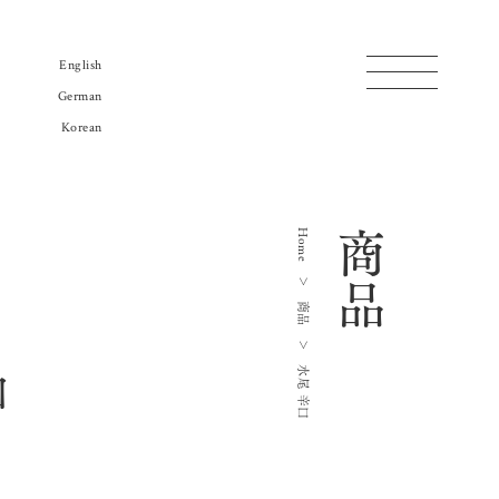
English
German
Korean
商品一覧
蔵のご案内
Home
商品
販売店リスト
＞
水尾地酒ツーリズム
商品
水尾ニュース
＞
口
よみもの
水尾 辛口
会社概要
お問い合わせ