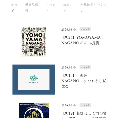
すべ
新商品情
イベン
お知ら
水尾地酒ツーリズ
て
報
ト
せ
ム
2026.08.04
イベント
【9/24】YOMOYAMA
NAGANO2026 in長野
2026.08.04
イベント
【9/13】 銀座
NAGANO「ひやおろし試
飲会」
2026.08.04
イベント
【9/12】長野はしご酒の宴