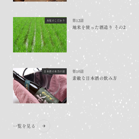
第12話
水尾のこだわり
地米を使った酒造り その2
第10話
日本酒の本当の話
素敵な日本酒の飲み方
一覧を見る