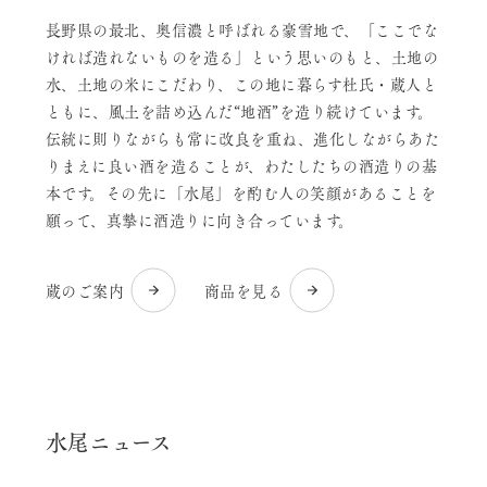
長野県の最北、奥信濃と呼ばれる豪雪地で、「ここでな
ければ造れないものを造る」という思いのもと、土地の
水、土地の米にこだわり、この地に暮らす杜氏・蔵人と
ともに、風土を詰め込んだ“地酒”を造り続けています。
伝統に則りながらも常に改良を重ね、進化しながらあた
りまえに良い酒を造ることが、わたしたちの酒造りの基
本です。その先に「水尾」を酌む人の笑顔があることを
願って、真摯に酒造りに向き合っています。
蔵のご案内
商品を見る
水尾ニュース