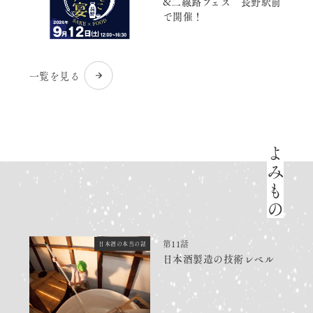
&二線路フェス 長野駅前
で開催！
一覧を見る
よみもの
第11話
日本酒の本当の話
日本酒製造の技術レベル