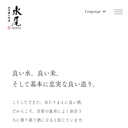
Language
商品一覧
蔵のご案内
販売店リスト
良い水、良い米、
水尾地酒ツーリズム
そして基本に忠実な良い造り。
水尾ニュース
こうしてできた、あたりまえに良い酒。
よみもの
だからこそ、日常の食卓によく似合う
会社概要
人に寄り添う酒になると信じています。
お問い合わせ