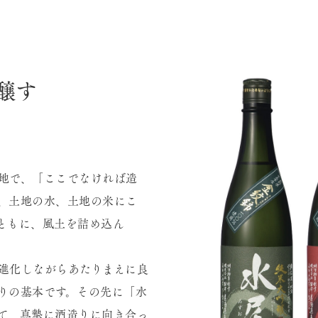
醸す
地で、「ここでなければ造
、土地の水、土地の米にこ
ともに、風土を詰め込ん
進化しながらあたりまえに良
りの基本です。その先に「水
て、真摯に酒造りに向き合っ