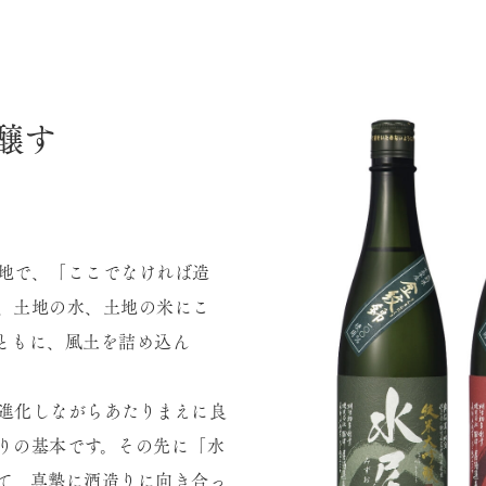
醸す
地で、「ここでなければ造
、土地の水、土地の米にこ
ともに、風土を詰め込ん
進化しながらあたりまえに良
りの基本です。その先に「水
て、真摯に酒造りに向き合っ