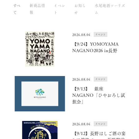
すべ
新商品情
イベン
お知ら
水尾地酒ツーリズ
て
報
ト
せ
ム
2026.08.04
イベント
【9/24】YOMOYAMA
NAGANO2026 in長野
2026.08.04
イベント
【9/13】 銀座
NAGANO「ひやおろし試
飲会」
2026.08.04
イベント
【9/12】長野はしご酒の宴