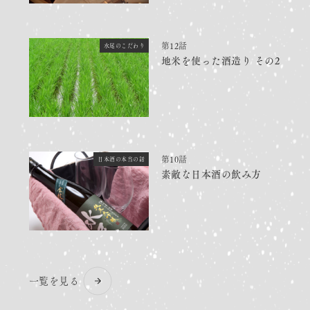
第12話
水尾のこだわり
地米を使った酒造り その2
第10話
日本酒の本当の話
素敵な日本酒の飲み方
一覧を見る