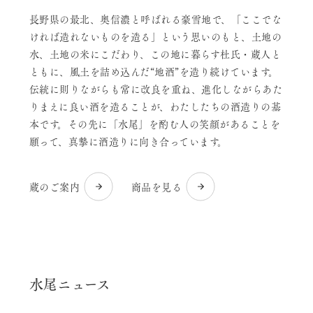
長野県の最北、奥信濃と呼ばれる豪雪地で、「ここでな
ければ造れないものを造る」という思いのもと、土地の
水、土地の米にこだわり、この地に暮らす杜氏・蔵人と
ともに、風土を詰め込んだ“地酒”を造り続けています。
伝統に則りながらも常に改良を重ね、進化しながらあた
りまえに良い酒を造ることが、わたしたちの酒造りの基
本です。その先に「水尾」を酌む人の笑顔があることを
願って、真摯に酒造りに向き合っています。
蔵のご案内
商品を見る
水尾ニュース