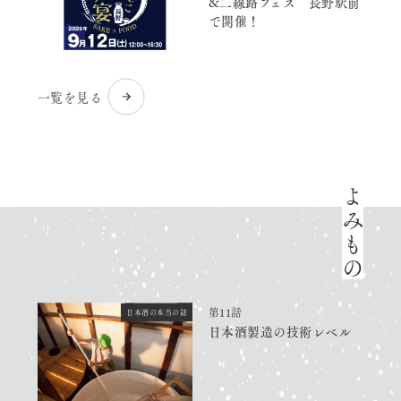
&二線路フェス 長野駅前
で開催！
一覧を見る
よみもの
第11話
日本酒の本当の話
日本酒製造の技術レベル