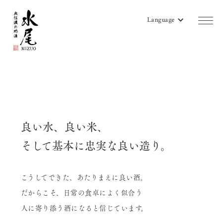
Language
商品一覧
蔵のご案内
販売店リスト
良い水、良い米、
水尾地酒ツーリズム
そして基本に忠実な良い造り。
水尾ニュース
こうしてできた、あたりまえに良い酒。
よみもの
だからこそ、日常の食卓によく似合う
会社概要
人に寄り添う酒になると信じています。
お問い合わせ