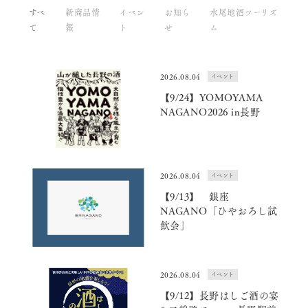
すべ
新商品情
イベン
お知ら
水尾地酒ツーリズ
て
報
ト
せ
ム
2026.08.04
イベント
【9/24】YOMOYAMA
NAGANO2026 in長野
2026.08.04
イベント
【9/13】 銀座
NAGANO「ひやおろし試
飲会」
2026.08.04
イベント
【9/12】長野はしご酒の宴