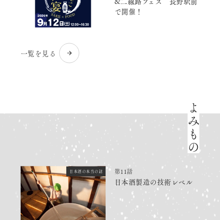
&二線路フェス 長野駅前
で開催！
一覧を見る
よみもの
第11話
日本酒の本当の話
日本酒製造の技術レベル