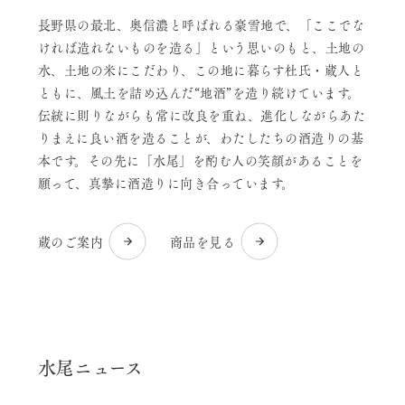
長野県の最北、奥信濃と呼ばれる豪雪地で、「ここでな
ければ造れないものを造る」という思いのもと、土地の
水、土地の米にこだわり、この地に暮らす杜氏・蔵人と
ともに、風土を詰め込んだ“地酒”を造り続けています。
伝統に則りながらも常に改良を重ね、進化しながらあた
りまえに良い酒を造ることが、わたしたちの酒造りの基
本です。その先に「水尾」を酌む人の笑顔があることを
願って、真摯に酒造りに向き合っています。
蔵のご案内
商品を見る
水尾ニュース