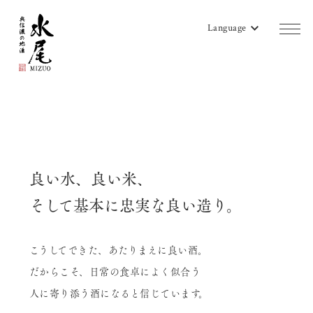
Language
商品一覧
蔵のご案内
販売店リスト
良い水、良い米、
水尾地酒ツーリズム
そして基本に忠実な良い造り。
水尾ニュース
こうしてできた、あたりまえに良い酒。
よみもの
だからこそ、日常の食卓によく似合う
会社概要
人に寄り添う酒になると信じています。
お問い合わせ