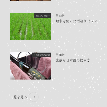
第12話
水尾のこだわり
地米を使った酒造り その2
第10話
日本酒の本当の話
素敵な日本酒の飲み方
一覧を見る