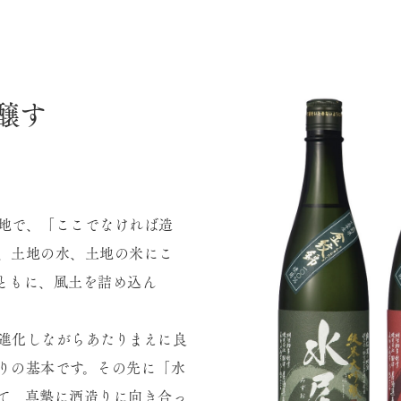
醸す
地で、「ここでなければ造
、土地の水、土地の米にこ
ともに、風土を詰め込ん
進化しながらあたりまえに良
りの基本です。その先に「水
て、真摯に酒造りに向き合っ