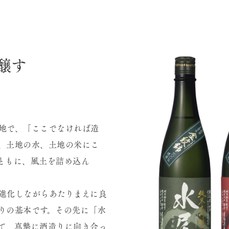
醸す
地で、「ここでなければ造
、土地の水、土地の米にこ
ともに、風土を詰め込ん
進化しながらあたりまえに良
りの基本です。その先に「水
て、真摯に酒造りに向き合っ