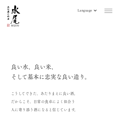
Language
商品一覧
蔵のご案内
販売店リスト
良い水、良い米、
水尾地酒ツーリズム
そして基本に忠実な良い造り。
水尾ニュース
こうしてできた、あたりまえに良い酒。
よみもの
だからこそ、日常の食卓によく似合う
会社概要
人に寄り添う酒になると信じています。
お問い合わせ