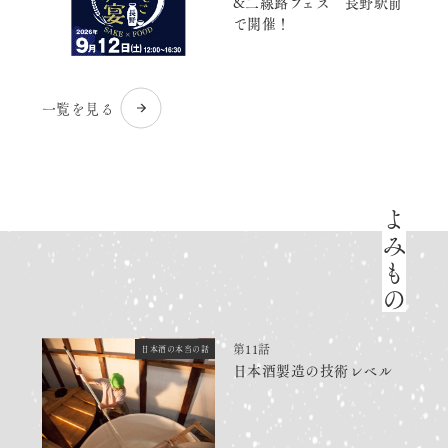
&二線路フェス 長野駅前
で開催！
一覧を見る
よみもの
第11話
日本酒の本当の話
日本酒製造の技術レベル