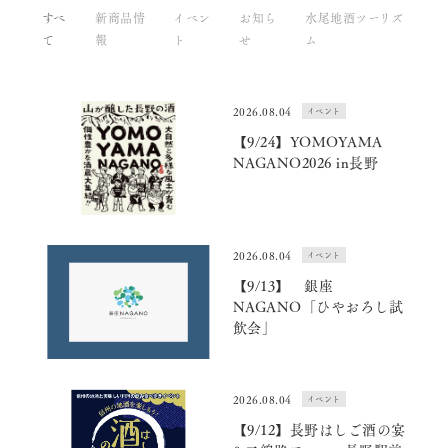
すべ
新商品情
イベン
お知ら
水尾地酒ツーリズ
て
報
ト
せ
ム
2026.08.04
イベント
【9/24】YOMOYAMA
NAGANO2026 in長野
2026.08.04
イベント
【9/13】 銀座
NAGANO「ひやおろし試
飲会」
2026.08.04
イベント
【9/12】長野はしご酒の宴