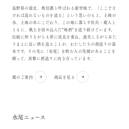
長野県の最北、奥信濃と呼ばれる豪雪地で、「ここでな
ければ造れないものを造る」という思いのもと、土地の
水、土地の米にこだわり、この地に暮らす杜氏・蔵人と
ともに、風土を詰め込んだ“地酒”を造り続けています。
伝統に則りながらも常に改良を重ね、進化しながらあた
りまえに良い酒を造ることが、わたしたちの酒造りの基
本です。その先に「水尾」を酌む人の笑顔があることを
願って、真摯に酒造りに向き合っています。
蔵のご案内
商品を見る
水尾ニュース