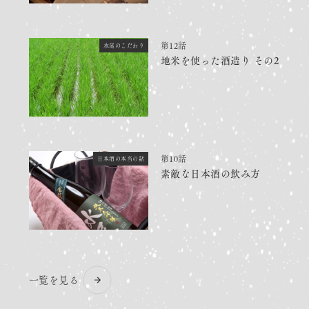
第12話
水尾のこだわり
地米を使った酒造り その2
第10話
日本酒の本当の話
素敵な日本酒の飲み方
一覧を見る