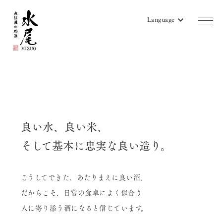
Language
商品一覧
蔵のご案内
販売店リスト
良い水、良い米、
水尾地酒ツーリズム
そして基本に忠実な良い造り。
水尾ニュース
こうしてできた、あたりまえに良い酒。
よみもの
だからこそ、日常の食卓によく似合う
会社概要
人に寄り添う酒になると信じています。
お問い合わせ