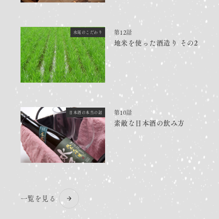
第12話
水尾のこだわり
地米を使った酒造り その2
第10話
日本酒の本当の話
素敵な日本酒の飲み方
一覧を見る