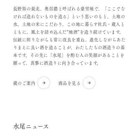
長野県の最北、奥信濃と呼ばれる豪雪地で、「ここでな
ければ造れないものを造る」という思いのもと、土地の
水、土地の米にこだわり、この地に暮らす杜氏・蔵人と
ともに、風土を詰め込んだ“地酒”を造り続けています。
伝統に則りながらも常に改良を重ね、進化しながらあた
りまえに良い酒を造ることが、わたしたちの酒造りの基
本です。その先に「水尾」を酌む人の笑顔があることを
願って、真摯に酒造りに向き合っています。
蔵のご案内
商品を見る
水尾ニュース