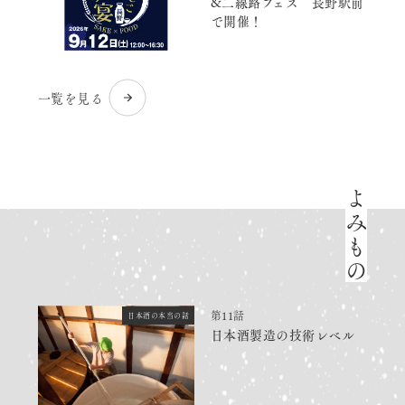
&二線路フェス 長野駅前
で開催！
一覧を見る
よみもの
第11話
日本酒の本当の話
日本酒製造の技術レベル