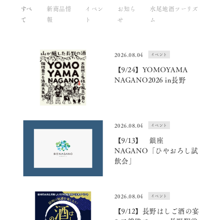
すべ
新商品情
イベン
お知ら
水尾地酒ツーリズ
て
報
ト
せ
ム
2026.08.04
イベント
【9/24】YOMOYAMA
NAGANO2026 in長野
2026.08.04
イベント
【9/13】 銀座
NAGANO「ひやおろし試
飲会」
2026.08.04
イベント
【9/12】長野はしご酒の宴