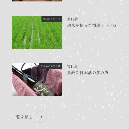
第12話
水尾のこだわり
地米を使った酒造り その2
第10話
日本酒の本当の話
素敵な日本酒の飲み方
一覧を見る