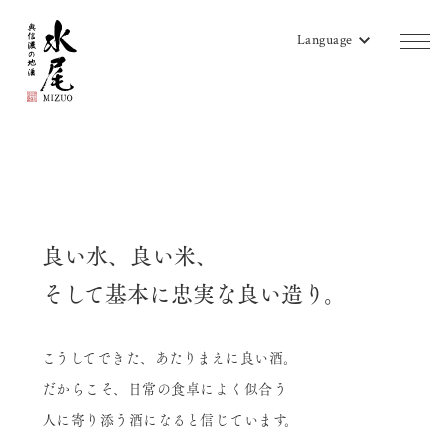
Language
商品一覧
蔵のご案内
販売店リスト
良い水、良い米、
水尾地酒ツーリズム
そして基本に忠実な良い造り。
水尾ニュース
こうしてできた、あたりまえに良い酒。
よみもの
だからこそ、日常の食卓によく似合う
会社概要
人に寄り添う酒になると信じています。
お問い合わせ