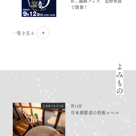
&二線路フェス 長野駅前
で開催！
一覧を見る
よみもの
第11話
日本酒の本当の話
日本酒製造の技術レベル