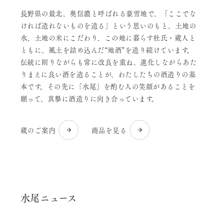
長野県の最北、奥信濃と呼ばれる豪雪地で、「ここでな
ければ造れないものを造る」という思いのもと、土地の
水、土地の米にこだわり、この地に暮らす杜氏・蔵人と
ともに、風土を詰め込んだ“地酒”を造り続けています。
伝統に則りながらも常に改良を重ね、進化しながらあた
りまえに良い酒を造ることが、わたしたちの酒造りの基
本です。その先に「水尾」を酌む人の笑顔があることを
願って、真摯に酒造りに向き合っています。
蔵のご案内
商品を見る
水尾ニュース