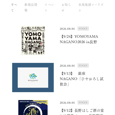
すべ
新商品情
イベン
お知ら
水尾地酒ツーリズ
て
報
ト
せ
ム
2026.08.04
イベント
【9/24】YOMOYAMA
NAGANO2026 in長野
2026.08.04
イベント
【9/13】 銀座
NAGANO「ひやおろし試
飲会」
2026.08.04
イベント
【9/12】長野はしご酒の宴