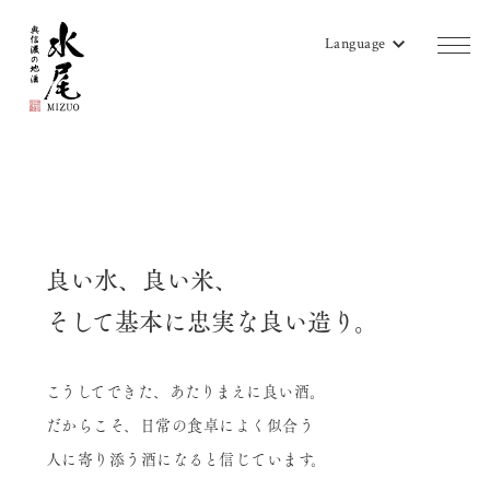
Language
商品一覧
蔵のご案内
販売店リスト
良い水、良い米、
水尾地酒ツーリズム
そして基本に忠実な良い造り。
水尾ニュース
こうしてできた、あたりまえに良い酒。
よみもの
だからこそ、日常の食卓によく似合う
会社概要
人に寄り添う酒になると信じています。
お問い合わせ