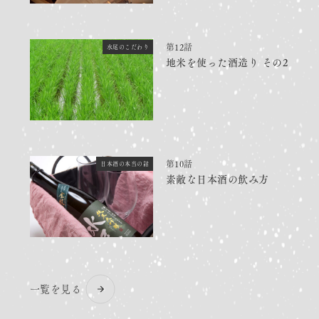
第12話
水尾のこだわり
地米を使った酒造り その2
第10話
日本酒の本当の話
素敵な日本酒の飲み方
一覧を見る