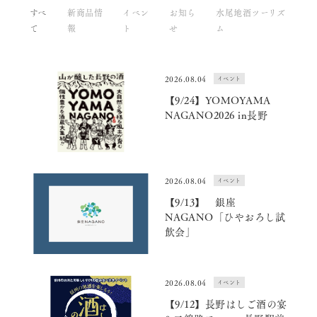
すべ
新商品情
イベン
お知ら
水尾地酒ツーリズ
て
報
ト
せ
ム
2026.08.04
イベント
【9/24】YOMOYAMA
NAGANO2026 in長野
2026.08.04
イベント
【9/13】 銀座
NAGANO「ひやおろし試
飲会」
2026.08.04
イベント
【9/12】長野はしご酒の宴