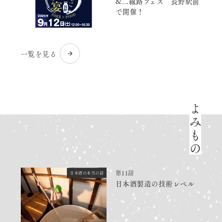
&二線路フェス 長野駅前
で開催！
一覧を見る
よみもの
第11話
日本酒の本当の話
日本酒製造の技術レベル