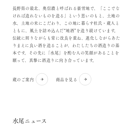
長野県の最北、奥信濃と呼ばれる豪雪地で、「ここでな
ければ造れないものを造る」という思いのもと、土地の
水、土地の米にこだわり、この地に暮らす杜氏・蔵人と
ともに、風土を詰め込んだ“地酒”を造り続けています。
伝統に則りながらも常に改良を重ね、進化しながらあた
りまえに良い酒を造ることが、わたしたちの酒造りの基
本です。その先に「水尾」を酌む人の笑顔があることを
願って、真摯に酒造りに向き合っています。
蔵のご案内
商品を見る
水尾ニュース