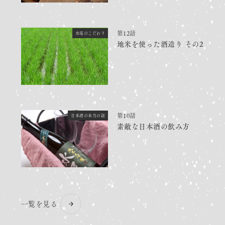
第12話
水尾のこだわり
地米を使った酒造り その2
第10話
日本酒の本当の話
素敵な日本酒の飲み方
一覧を見る