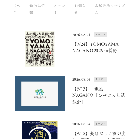
すべ
新商品情
イベン
お知ら
水尾地酒ツーリズ
て
報
ト
せ
ム
2026.08.04
イベント
【9/24】YOMOYAMA
NAGANO2026 in長野
2026.08.04
イベント
【9/13】 銀座
NAGANO「ひやおろし試
飲会」
2026.08.04
イベント
【9/12】長野はしご酒の宴