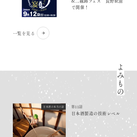
&二線路フェス 長野駅前
で開催！
一覧を見る
よみもの
第11話
日本酒の本当の話
日本酒製造の技術レベル