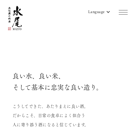
Language
商品一覧
蔵のご案内
販売店リスト
良い水、良い米、
水尾地酒ツーリズム
そして基本に忠実な良い造り。
水尾ニュース
こうしてできた、あたりまえに良い酒。
よみもの
だからこそ、日常の食卓によく似合う
会社概要
人に寄り添う酒になると信じています。
お問い合わせ