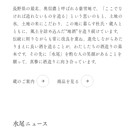
長野県の最北、奥信濃と呼ばれる豪雪地で、「ここでな
ければ造れないものを造る」という思いのもと、土地の
水、土地の米にこだわり、この地に暮らす杜氏・蔵人と
ともに、風土を詰め込んだ“地酒”を造り続けています。
伝統に則りながらも常に改良を重ね、進化しながらあた
りまえに良い酒を造ることが、わたしたちの酒造りの基
本です。その先に「水尾」を酌む人の笑顔があることを
願って、真摯に酒造りに向き合っています。
蔵のご案内
商品を見る
水尾ニュース