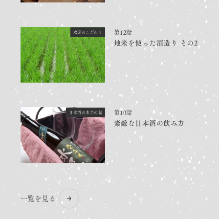
第12話
水尾のこだわり
地米を使った酒造り その2
第10話
日本酒の本当の話
素敵な日本酒の飲み方
一覧を見る