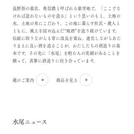
長野県の最北、奥信濃と呼ばれる豪雪地で、「ここでな
ければ造れないものを造る」という思いのもと、土地の
水、土地の米にこだわり、この地に暮らす杜氏・蔵人と
ともに、風土を詰め込んだ“地酒”を造り続けています。
伝統に則りながらも常に改良を重ね、進化しながらあた
りまえに良い酒を造ることが、わたしたちの酒造りの基
本です。その先に「水尾」を酌む人の笑顔があることを
願って、真摯に酒造りに向き合っています。
蔵のご案内
商品を見る
水尾ニュース