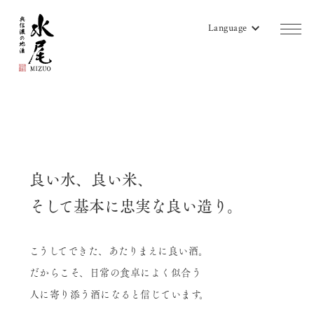
Language
商品一覧
蔵のご案内
販売店リスト
良い水、良い米、
水尾地酒ツーリズム
そして基本に忠実な良い造り。
水尾ニュース
こうしてできた、あたりまえに良い酒。
よみもの
だからこそ、日常の食卓によく似合う
会社概要
人に寄り添う酒になると信じています。
お問い合わせ