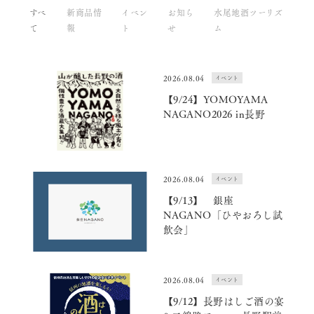
すべ
新商品情
イベン
お知ら
水尾地酒ツーリズ
て
報
ト
せ
ム
2026.08.04
イベント
【9/24】YOMOYAMA
NAGANO2026 in長野
2026.08.04
イベント
【9/13】 銀座
NAGANO「ひやおろし試
飲会」
2026.08.04
イベント
【9/12】長野はしご酒の宴