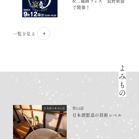
&二線路フェス 長野駅前
で開催！
一覧を見る
よみもの
第11話
日本酒の本当の話
日本酒製造の技術レベル