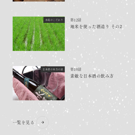
第12話
水尾のこだわり
地米を使った酒造り その2
第10話
日本酒の本当の話
素敵な日本酒の飲み方
一覧を見る