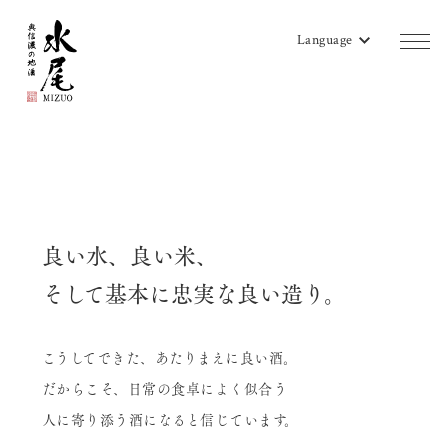
Language
商品一覧
蔵のご案内
販売店リスト
良い水、良い米、
水尾地酒ツーリズム
そして基本に忠実な良い造り。
水尾ニュース
こうしてできた、あたりまえに良い酒。
よみもの
だからこそ、日常の食卓によく似合う
会社概要
人に寄り添う酒になると信じています。
お問い合わせ