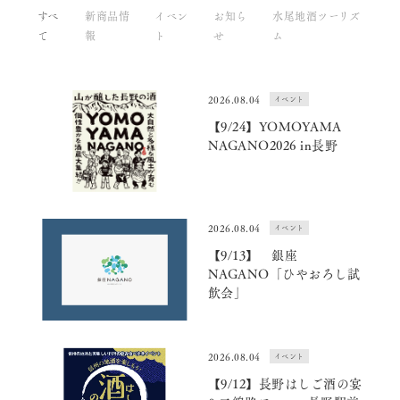
すべ
新商品情
イベン
お知ら
水尾地酒ツーリズ
て
報
ト
せ
ム
2026.08.04
イベント
【9/24】YOMOYAMA
NAGANO2026 in長野
2026.08.04
イベント
【9/13】 銀座
NAGANO「ひやおろし試
飲会」
2026.08.04
イベント
【9/12】長野はしご酒の宴