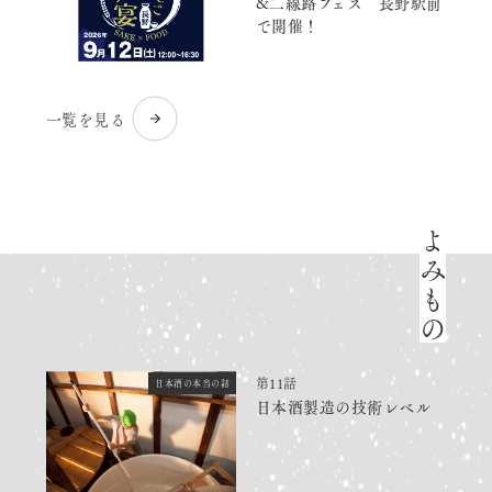
&二線路フェス 長野駅前
で開催！
一覧を見る
よみもの
第11話
日本酒の本当の話
日本酒製造の技術レベル