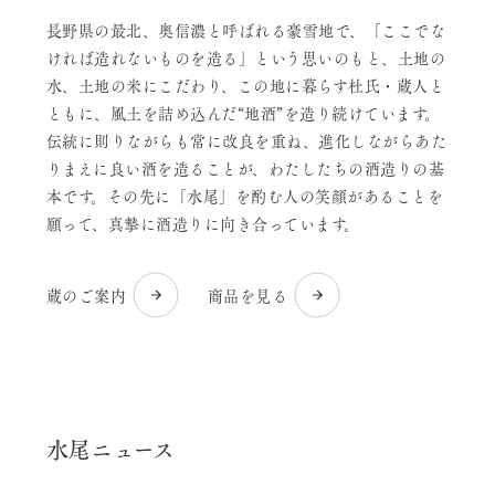
長野県の最北、奥信濃と呼ばれる豪雪地で、「ここでな
ければ造れないものを造る」という思いのもと、土地の
水、土地の米にこだわり、この地に暮らす杜氏・蔵人と
ともに、風土を詰め込んだ“地酒”を造り続けています。
伝統に則りながらも常に改良を重ね、進化しながらあた
りまえに良い酒を造ることが、わたしたちの酒造りの基
本です。その先に「水尾」を酌む人の笑顔があることを
願って、真摯に酒造りに向き合っています。
蔵のご案内
商品を見る
水尾ニュース