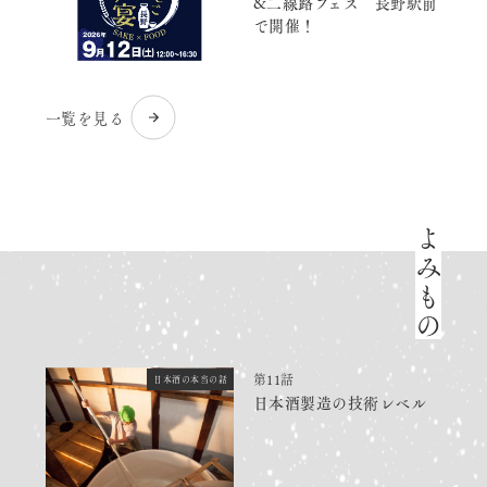
&二線路フェス 長野駅前
で開催！
一覧を見る
よみもの
第11話
日本酒の本当の話
日本酒製造の技術レベル