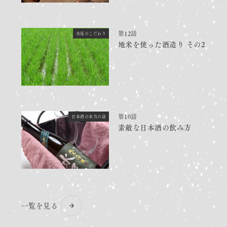
第12話
水尾のこだわり
地米を使った酒造り その2
第10話
日本酒の本当の話
素敵な日本酒の飲み方
一覧を見る