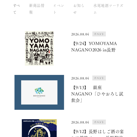
すべ
新商品情
イベン
お知ら
水尾地酒ツーリズ
て
報
ト
せ
ム
2026.08.04
イベント
【9/24】YOMOYAMA
NAGANO2026 in長野
2026.08.04
イベント
【9/13】 銀座
NAGANO「ひやおろし試
飲会」
2026.08.04
イベント
【9/12】長野はしご酒の宴