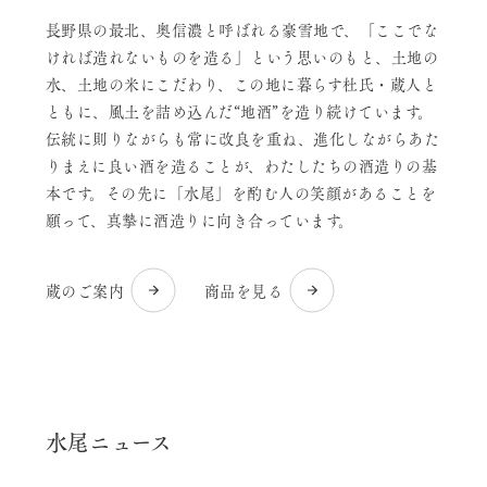
長野県の最北、奥信濃と呼ばれる豪雪地で、「ここでな
ければ造れないものを造る」という思いのもと、土地の
水、土地の米にこだわり、この地に暮らす杜氏・蔵人と
ともに、風土を詰め込んだ“地酒”を造り続けています。
伝統に則りながらも常に改良を重ね、進化しながらあた
りまえに良い酒を造ることが、わたしたちの酒造りの基
本です。その先に「水尾」を酌む人の笑顔があることを
願って、真摯に酒造りに向き合っています。
蔵のご案内
商品を見る
水尾ニュース