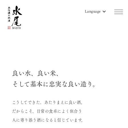
Language
商品一覧
蔵のご案内
販売店リスト
良い水、良い米、
水尾地酒ツーリズム
そして基本に忠実な良い造り。
水尾ニュース
こうしてできた、あたりまえに良い酒。
よみもの
だからこそ、日常の食卓によく似合う
会社概要
人に寄り添う酒になると信じています。
お問い合わせ