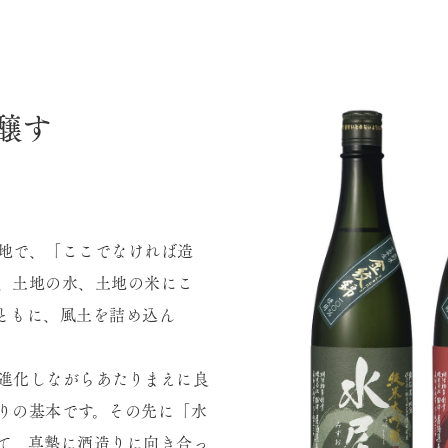
醸す
地で、「ここでなければ造
、土地の水、土地の米にこ
ともに、風土を詰め込ん
進化しながらあたりまえに良
りの基本です。その先に「水
て、真摯に酒造りに向き合っ