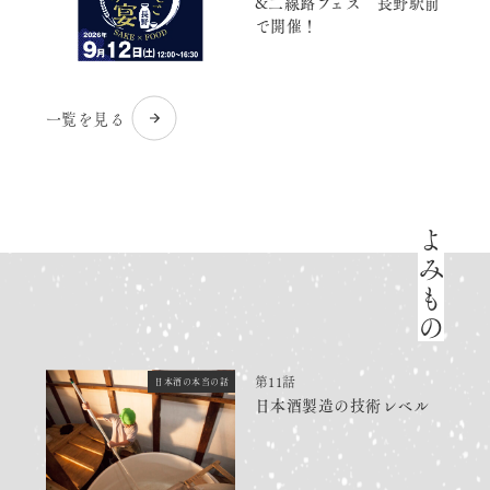
&二線路フェス 長野駅前
で開催！
一覧を見る
よみもの
第11話
日本酒の本当の話
日本酒製造の技術レベル