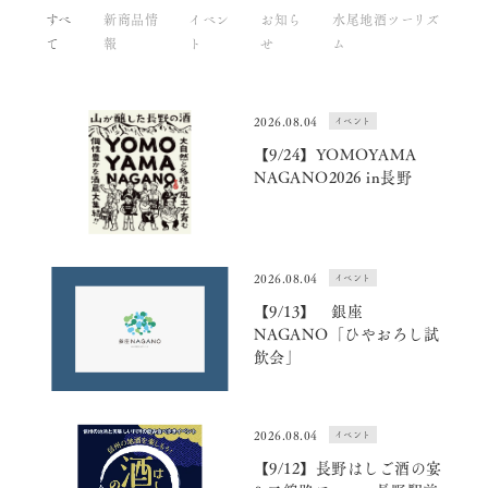
すべ
新商品情
イベン
お知ら
水尾地酒ツーリズ
て
報
ト
せ
ム
2026.08.04
イベント
【9/24】YOMOYAMA
NAGANO2026 in長野
2026.08.04
イベント
【9/13】 銀座
NAGANO「ひやおろし試
飲会」
2026.08.04
イベント
【9/12】長野はしご酒の宴