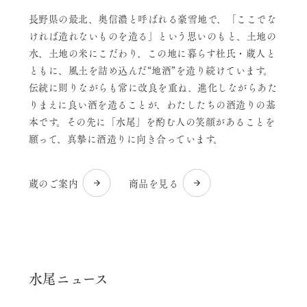
長野県の最北、奥信濃と呼ばれる豪雪地で、「ここでな
ければ造れないものを造る」という思いのもと、土地の
水、土地の米にこだわり、この地に暮らす杜氏・蔵人と
ともに、風土を詰め込んだ“地酒”を造り続けています。
伝統に則りながらも常に改良を重ね、進化しながらあた
りまえに良い酒を造ることが、わたしたちの酒造りの基
本です。その先に「水尾」を酌む人の笑顔があることを
願って、真摯に酒造りに向き合っています。
蔵のご案内
商品を見る
水尾ニュース