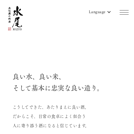
Language
商品一覧
蔵のご案内
販売店リスト
良い水、良い米、
水尾地酒ツーリズム
そして基本に忠実な良い造り。
水尾ニュース
こうしてできた、あたりまえに良い酒。
よみもの
だからこそ、日常の食卓によく似合う
会社概要
人に寄り添う酒になると信じています。
お問い合わせ