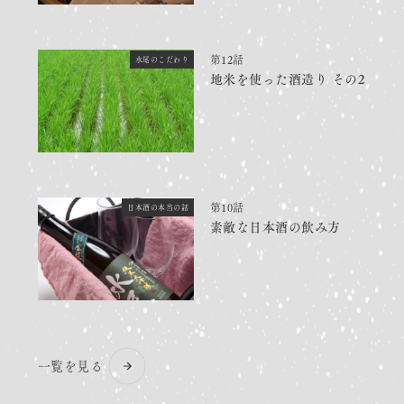
第12話
水尾のこだわり
地米を使った酒造り その2
第10話
日本酒の本当の話
素敵な日本酒の飲み方
一覧を見る