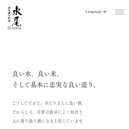
Language
商品一覧
蔵のご案内
販売店リスト
良い水、良い米、
水尾地酒ツーリズム
そして基本に忠実な良い造り。
水尾ニュース
こうしてできた、あたりまえに良い酒。
よみもの
だからこそ、日常の食卓によく似合う
会社概要
人に寄り添う酒になると信じています。
お問い合わせ