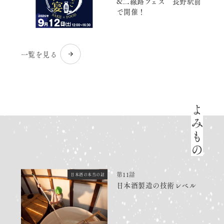
&二線路フェス 長野駅前
で開催！
一覧を見る
よみもの
第11話
日本酒の本当の話
日本酒製造の技術レベル