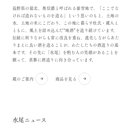
長野県の最北、奥信濃と呼ばれる豪雪地で、「ここでな
ければ造れないものを造る」という思いのもと、土地の
水、土地の米にこだわり、この地に暮らす杜氏・蔵人と
ともに、風土を詰め込んだ“地酒”を造り続けています。
伝統に則りながらも常に改良を重ね、進化しながらあた
りまえに良い酒を造ることが、わたしたちの酒造りの基
本です。その先に「水尾」を酌む人の笑顔があることを
願って、真摯に酒造りに向き合っています。
蔵のご案内
商品を見る
水尾ニュース