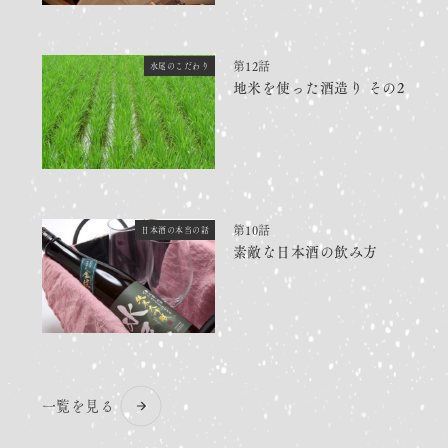
第12話
水尾のこだわり
地米を使った酒造り その2
第10話
日本酒の本当の話
素敵な日本酒の飲み方
一覧を見る