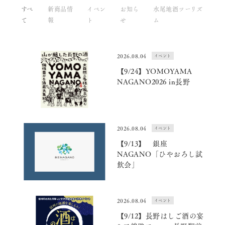
すべ
新商品情
イベン
お知ら
水尾地酒ツーリズ
て
報
ト
せ
ム
2026.08.04
イベント
【9/24】YOMOYAMA
NAGANO2026 in長野
2026.08.04
イベント
【9/13】 銀座
NAGANO「ひやおろし試
飲会」
2026.08.04
イベント
【9/12】長野はしご酒の宴