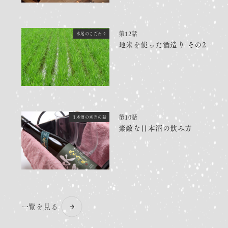
第12話
水尾のこだわり
地米を使った酒造り その2
第10話
日本酒の本当の話
素敵な日本酒の飲み方
一覧を見る