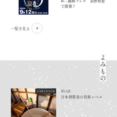
&二線路フェス 長野駅前
で開催！
一覧を見る
よみもの
第11話
日本酒の本当の話
日本酒製造の技術レベル