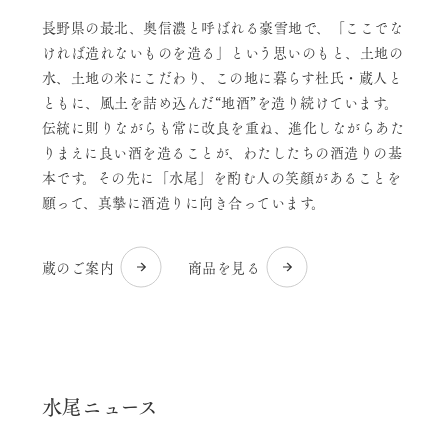
長野県の最北、奥信濃と呼ばれる豪雪地で、「ここでな
ければ造れないものを造る」という思いのもと、土地の
水、土地の米にこだわり、この地に暮らす杜氏・蔵人と
ともに、風土を詰め込んだ“地酒”を造り続けています。
伝統に則りながらも常に改良を重ね、進化しながらあた
りまえに良い酒を造ることが、わたしたちの酒造りの基
本です。その先に「水尾」を酌む人の笑顔があることを
願って、真摯に酒造りに向き合っています。
蔵のご案内
商品を見る
水尾ニュース