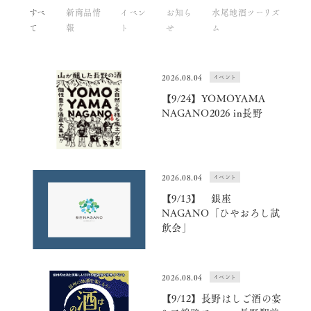
すべ
新商品情
イベン
お知ら
水尾地酒ツーリズ
て
報
ト
せ
ム
2026.08.04
イベント
【9/24】YOMOYAMA
NAGANO2026 in長野
2026.08.04
イベント
【9/13】 銀座
NAGANO「ひやおろし試
飲会」
2026.08.04
イベント
【9/12】長野はしご酒の宴