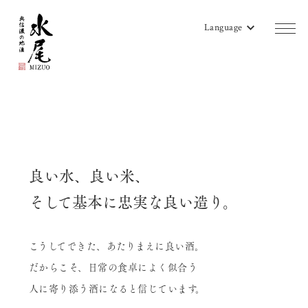
Language
商品一覧
蔵のご案内
販売店リスト
良い水、良い米、
水尾地酒ツーリズム
そして基本に忠実な良い造り。
水尾ニュース
こうしてできた、あたりまえに良い酒。
よみもの
だからこそ、日常の食卓によく似合う
会社概要
人に寄り添う酒になると信じています。
お問い合わせ